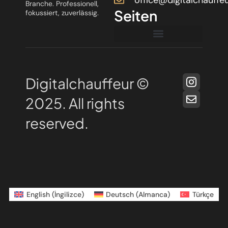
Branche. Professionell,
Seiten
fokussiert, zuverlässig.
Digitalchauffeur ©
2025. All rights
reserved.
English
(
İngilizce
)
Deutsch
(
Almanca
)
Türkçe